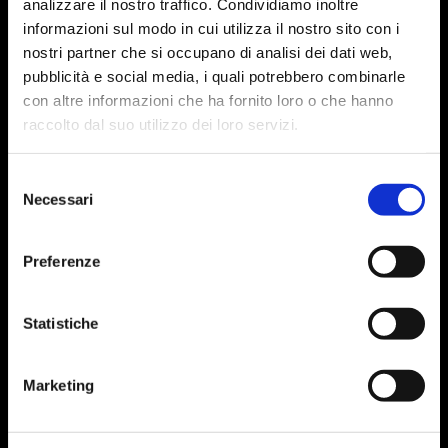
analizzare il nostro traffico. Condividiamo inoltre
informazioni sul modo in cui utilizza il nostro sito con i
nostri partner che si occupano di analisi dei dati web,
pubblicità e social media, i quali potrebbero combinarle
con altre informazioni che ha fornito loro o che hanno
raccolto dal suo utilizzo dei loro servizi.
INDIRIZZO
Selezione
Necessari
del
Palazzo Albani
consenso
Via Timoteo Viti, 10 – 61029 Urbino PU
Preferenze
CONTATTI
Statistiche
museogessi@uniurb.it
+39 0722 303705 (Portineria Palazzo Albani)
Marketing
DIREZIONE SCIENTIFICA