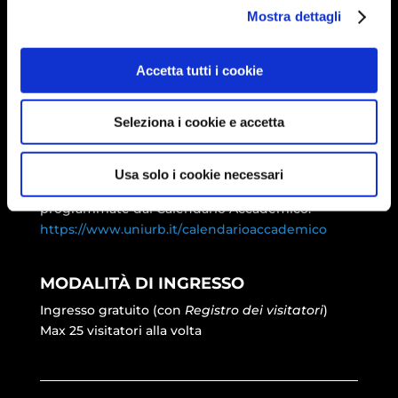
Mostra dettagli
Prof.ssa Anna Santucci
Dipartimento di Studi Umanistici (DISTUM)
Accetta tutti i cookie
ORARI DI APERTURA
Seleziona i cookie e accetta
Lunedì – venerdì ore 9:30-18:30
Sabato ore 9:30-12.30
Usa solo i cookie necessari
Il Museo dei Gessi rispetta le chiusure della sede
programmate dal Calendario Accademico:
https://www.uniurb.it/
calendarioaccademico
MODALITÀ DI INGRESSO
Ingresso gratuito (con
Registro dei visitatori
)
Max 25 visitatori alla volta