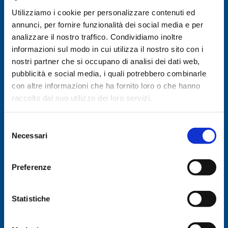
tecnico accoglieranno gli studenti
Utilizziamo i cookie per personalizzare contenuti ed
interessati, per fornire le informazioni
annunci, per fornire funzionalità dei social media e per
essenziali relative ai corsi di laurea, ai piani
analizzare il nostro traffico. Condividiamo inoltre
di studio, alle prospettive occupazionali e
informazioni sul modo in cui utilizza il nostro sito con i
per distribuire materiale informativo
specifico.
nostri partner che si occupano di analisi dei dati web,
pubblicità e social media, i quali potrebbero combinarle
In ogni aula sarà predisposto uno spazio per
con altre informazioni che ha fornito loro o che hanno
colloqui individuali e per l’approfondimento
raccolto dal suo utilizzo dei loro servizi.
dell’organizzazione didattica dei corsi di
laurea.
Selezione
Saranno allestiti anche appositi spazi
Necessari
del
riservati ai Servizi agli studenti.
consenso
Preferenze
^
ORE 10.00
Statistiche
Partenza Uniurb Tour
Ti guideremo in un percorso all’interno del