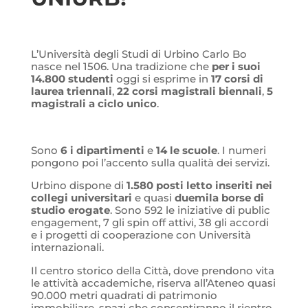
L’Università degli Studi di Urbino Carlo Bo
nasce nel 1506. Una tradizione che
per i suoi
14.800 studenti
oggi si esprime in
17 corsi di
laurea triennali
,
22 corsi magistrali biennali
,
5
magistrali a ciclo unico
.
Sono
6 i dipartimenti
e
14 le scuole
. I numeri
pongono poi l’accento sulla qualità dei servizi.
Urbino dispone di
1.580 posti letto inseriti nei
collegi universitari
e quasi
duemila borse di
studio erogate
. Sono 592 le iniziative di public
engagement, 7 gli spin off attivi, 38 gli accordi
e i progetti di cooperazione con Università
internazionali.
Il centro storico della Città, dove prendono vita
le attività accademiche, riserva all’Ateneo quasi
90.000 metri quadrati di patrimonio
immobiliare, spazi che consentiranno il rientro